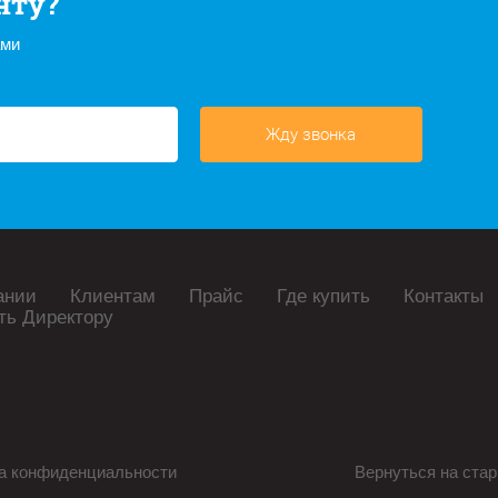
нту?
ами
Жду звонка
ании
Клиентам
Прайс
Где купить
Контакты
ть Директору
а конфиденциальности
Вернуться на стар