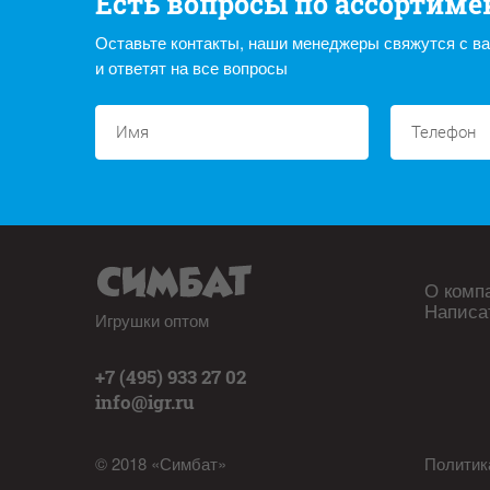
Есть вопросы по ассортиме
Оставьте контакты, наши менеджеры свяжутся с в
и ответят на все вопросы
О комп
Написа
Игрушки оптом
+7 (495) 933 27 02
info@igr.ru
© 2018 «Симбат»
Политик