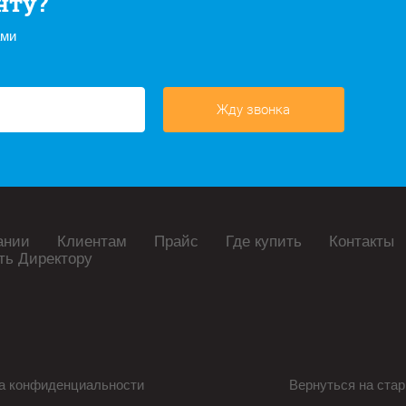
нту?
ами
Жду звонка
ании
Клиентам
Прайс
Где купить
Контакты
ть Директору
а конфиденциальности
Вернуться на стар