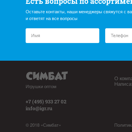
Есть вопросы по ассортиме
Оставьте контакты, наши менеджеры свяжутся с в
и ответят на все вопросы
О комп
Написа
Игрушки оптом
+7 (495) 933 27 02
info@igr.ru
© 2018 «Симбат»
Политик