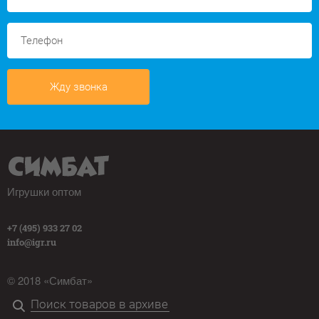
Жду звонка
Игрушки оптом
+7 (495) 933 27 02
info@igr.ru
© 2018 «Симбат»