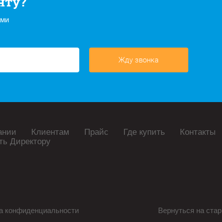
нту?
ами
Жду звонка
ании
Клиентам
Прайс
Где купить
Контакты
ть Директору
а конфиденциальности
Вернуться на стар