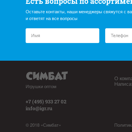
Есть вопросы по ассортиме
Оставьте контакты, наши менеджеры свяжутся с в
и ответят на все вопросы
О комп
Написа
Игрушки оптом
+7 (495) 933 27 02
info@igr.ru
© 2018 «Симбат»
Политик