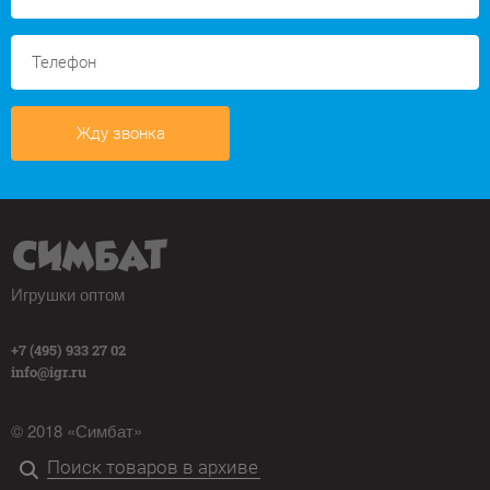
Жду звонка
Игрушки оптом
+7 (495) 933 27 02
info@igr.ru
© 2018 «Симбат»