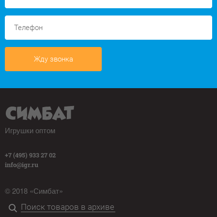
Жду звонка
Игрушки оптом
+7 (495) 933 27 02
info@igr.ru
© 2018 «Симбат»