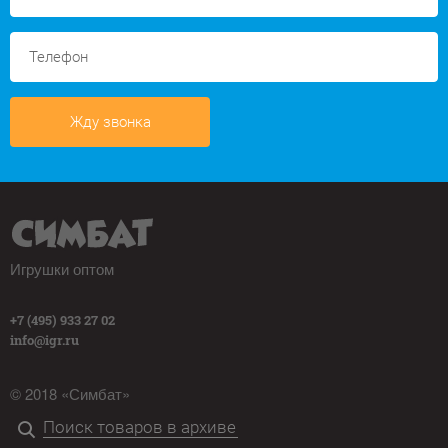
Жду звонка
Игрушки оптом
+7 (495) 933 27 02
info@igr.ru
© 2018 «Симбат»