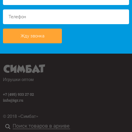
Жду звонка
Игрушки оптом
+7 (495) 933 27 02
info@igr.ru
© 2018 «Симбат»