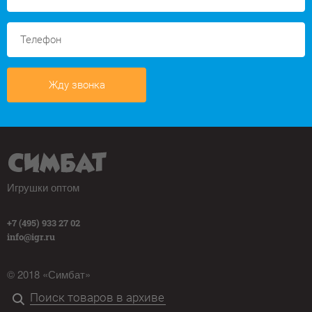
Жду звонка
Игрушки оптом
+7 (495) 933 27 02
info@igr.ru
© 2018 «Симбат»