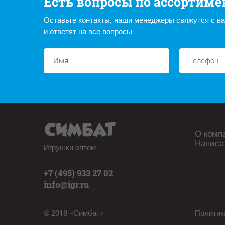
Есть вопросы по ассортиме
Оставьте контакты, наши менеджеры свяжутся с в
и ответят на все вопросы
О комп
Написа
Игрушки оптом
+7 (495) 933 27 02
info@igr.ru
© 2018 «Симбат»
Политик