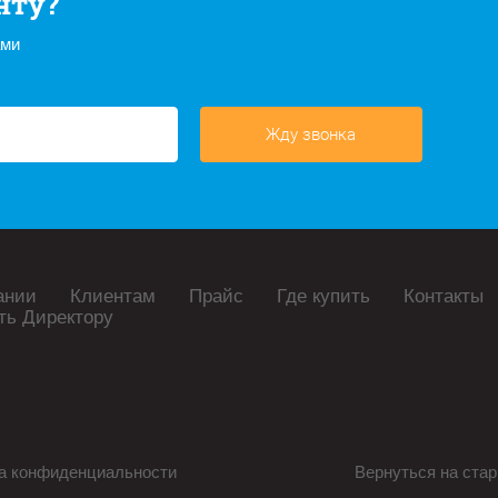
нту?
ами
Жду звонка
ании
Клиентам
Прайс
Где купить
Контакты
ть Директору
а конфиденциальности
Вернуться на стар