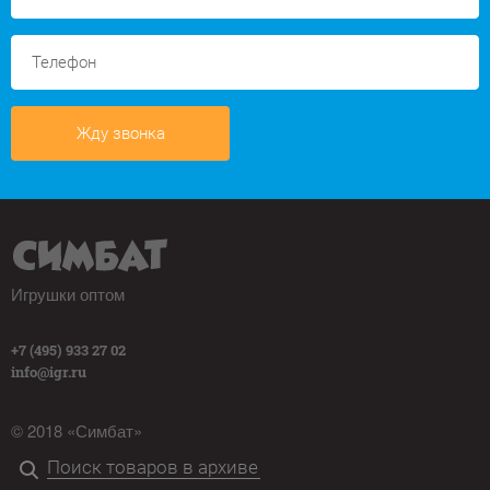
Жду звонка
Игрушки оптом
+7 (495) 933 27 02
info@igr.ru
© 2018 «Симбат»