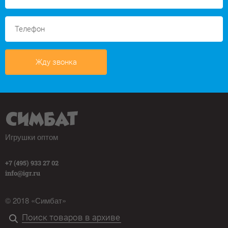
Жду звонка
Игрушки оптом
+7 (495) 933 27 02
info@igr.ru
© 2018 «Симбат»