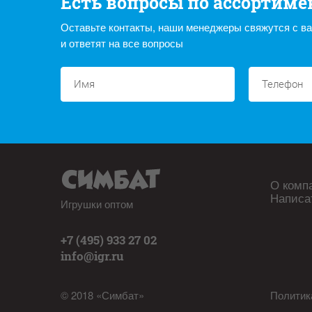
Есть вопросы по ассортиме
Оставьте контакты, наши менеджеры свяжутся с в
и ответят на все вопросы
О комп
Написа
Игрушки оптом
+7 (495) 933 27 02
info@igr.ru
© 2018 «Симбат»
Политик