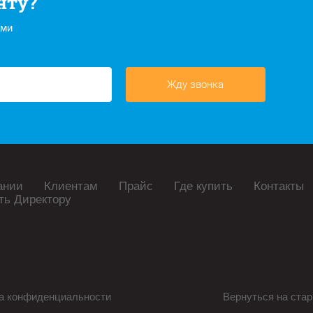
нту?
ами
Жду звонка
ании
Клиентам
Прайс
Где купить
Контакты
ть Директору
а конфиденциальности
Вернуться на стар