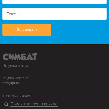
Жду звонка
Игрушки оптом
+7 (495) 933 27 02
info@igr.ru
© 2018 «Симбат»