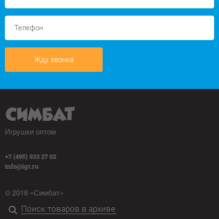
Жду звонка
Игрушки оптом
+7 (495) 933 27 02
info@igr.ru
© 2018 «Симбат»