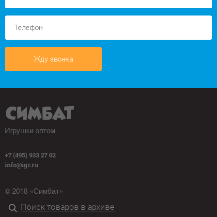
Жду звонка
Игрушки оптом
+7 (495) 933 27 02
info@igr.ru
© 2018 «Симбат»