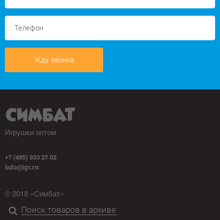
Жду звонка
Игрушки оптом
+7 (495) 933 27 02
info@igr.ru
© 2018 «Симбат»