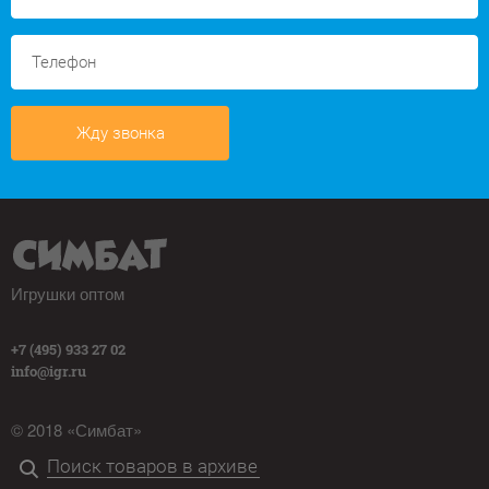
Жду звонка
Игрушки оптом
+7 (495) 933 27 02
info@igr.ru
© 2018 «Симбат»