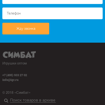
Жду звонка
Игрушки оптом
+7 (495) 933 27 02
info@igr.ru
© 2018 «Симбат»