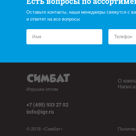
Есть вопросы по ассортиме
Оставьте контакты, наши менеджеры свяжутся с в
и ответят на все вопросы
О комп
Написа
Игрушки оптом
+7 (495) 933 27 02
info@igr.ru
© 2018 «Симбат»
Политик