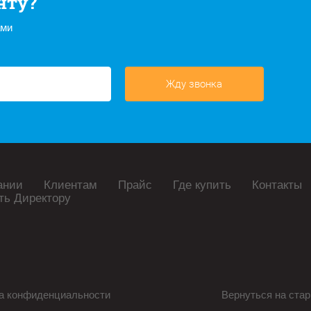
нту?
ами
Жду звонка
ании
Клиентам
Прайс
Где купить
Контакты
ть Директору
а конфиденциальности
Вернуться на стар