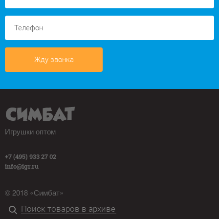
Жду звонка
Игрушки оптом
+7 (495) 933 27 02
info@igr.ru
© 2018 «Симбат»