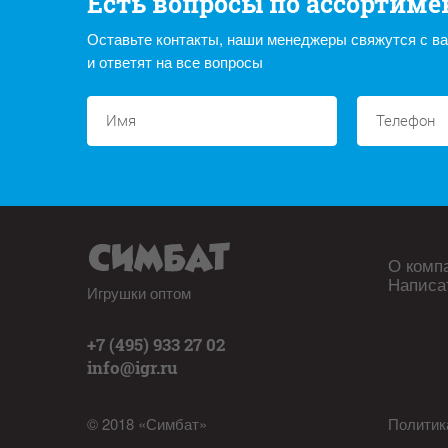
Есть вопросы по ассортиме
Оставьте контакты, наши менеджеры свяжутся с в
и ответят на все вопросы
О комп
Написа
Игрушки оптом
+7 (495) 933 27 02
info@igr.ru
© 2018 «Симбат»
Политик