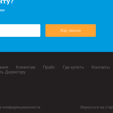
нту?
ами
Жду звонка
ании
Клиентам
Прайс
Где купить
Контакты
ть Директору
а конфиденциальности
Вернуться на стар