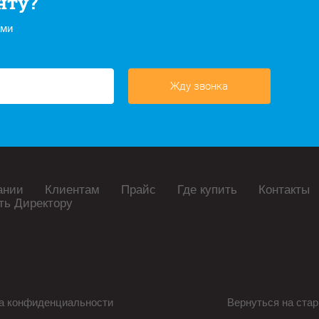
нту?
ами
Жду звонка
ании
Клиентам
Прайс
Где купить
Контакты
ть Директору
а конфиденциальности
Вернуться на стар