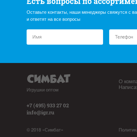
Есть вопросы по ассортиме
Оставьте контакты, наши менеджеры свяжутся с в
и ответят на все вопросы
О комп
Написа
Игрушки оптом
+7 (495) 933 27 02
info@igr.ru
© 2018 «Симбат»
Политик