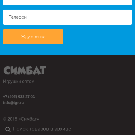
Жду звонка
Игрушки оптом
+7 (495) 933 27 02
info@igr.ru
© 2018 «Симбат»