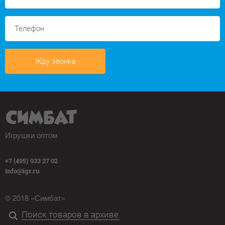
Жду звонка
Игрушки оптом
+7 (495) 933 27 02
info@igr.ru
© 2018 «Симбат»