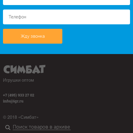
Жду звонка
Игрушки оптом
+7 (495) 933 27 02
info@igr.ru
© 2018 «Симбат»