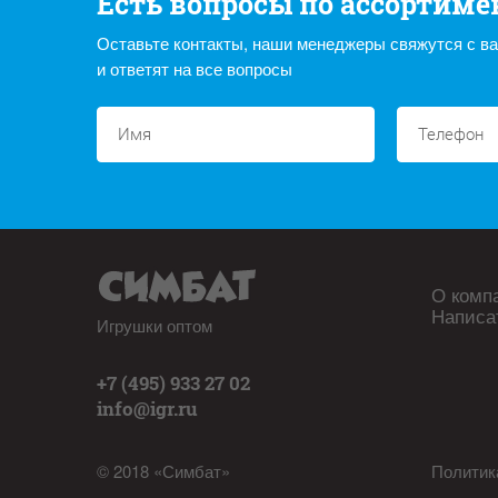
Есть вопросы по ассортиме
Оставьте контакты, наши менеджеры свяжутся с в
и ответят на все вопросы
О комп
Написа
Игрушки оптом
+7 (495) 933 27 02
info@igr.ru
© 2018 «Симбат»
Политик