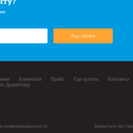
нту?
ами
Жду звонка
ании
Клиентам
Прайс
Где купить
Контакты
ть Директору
а конфиденциальности
Вернуться на стар