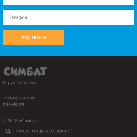
Жду звонка
Игрушки оптом
+7 (495) 933 27 02
info@igr.ru
© 2018 «Симбат»