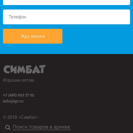
Жду звонка
Игрушки оптом
+7 (495) 933 27 02
info@igr.ru
© 2018 «Симбат»