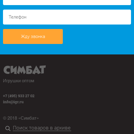
Жду звонка
Игрушки оптом
+7 (495) 933 27 02
info@igr.ru
© 2018 «Симбат»