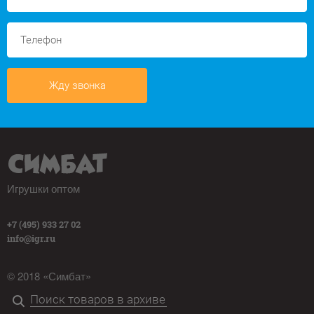
Жду звонка
Игрушки оптом
+7 (495) 933 27 02
info@igr.ru
© 2018 «Симбат»