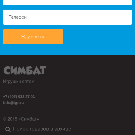
Жду звонка
Игрушки оптом
+7 (495) 933 27 02
info@igr.ru
© 2018 «Симбат»