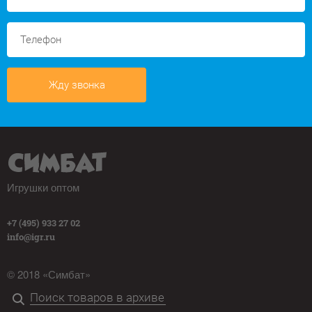
Жду звонка
Игрушки оптом
+7 (495) 933 27 02
info@igr.ru
© 2018 «Симбат»