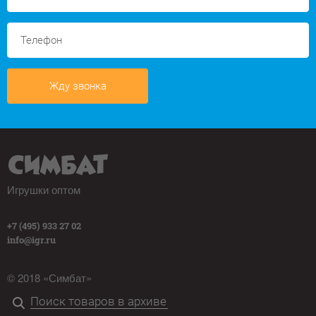
Жду звонка
Игрушки оптом
+7 (495) 933 27 02
info@igr.ru
© 2018 «Симбат»