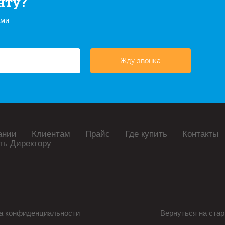
нту?
ами
Жду звонка
ании
Клиентам
Прайс
Где купить
Контакты
ть Директору
а конфиденциальности
Вернуться на стар