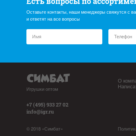
Есть вопросы по ассортиме
Оставьте контакты, наши менеджеры свяжутся с в
и ответят на все вопросы
О комп
Написа
Игрушки оптом
+7 (495) 933 27 02
info@igr.ru
© 2018 «Симбат»
Политик