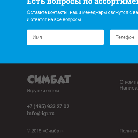
Есть вопросы по ассортиме
Оставьте контакты, наши менеджеры свяжутся с в
и ответят на все вопросы
О комп
Написа
Игрушки оптом
+7 (495) 933 27 02
info@igr.ru
© 2018 «Симбат»
Политик