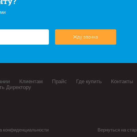
нту?
ами
Жду звонка
ании
Клиентам
Прайс
Где купить
Контакты
ть Директору
а конфиденциальности
Вернуться на стар