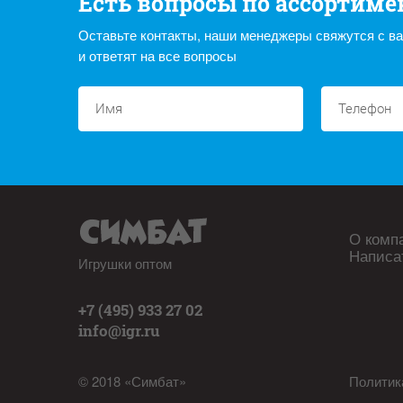
Есть вопросы по ассортиме
Оставьте контакты, наши менеджеры свяжутся с в
и ответят на все вопросы
О комп
Написа
Игрушки оптом
+7 (495) 933 27 02
info@igr.ru
© 2018 «Симбат»
Политик