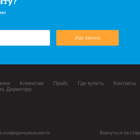
нту?
ами
Жду звонка
ании
Клиентам
Прайс
Где купить
Контакты
ть Директору
а конфиденциальности
Вернуться на стар