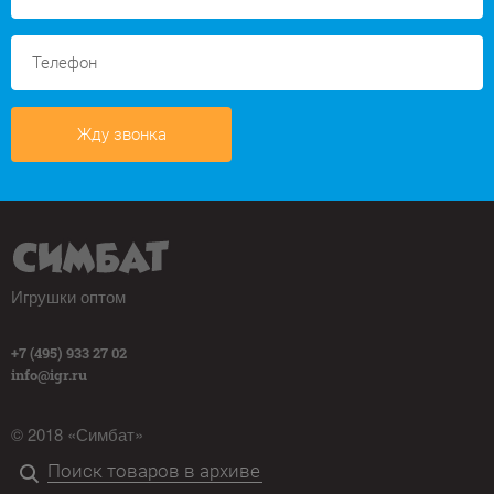
Жду звонка
Игрушки оптом
+7 (495) 933 27 02
info@igr.ru
© 2018 «Симбат»