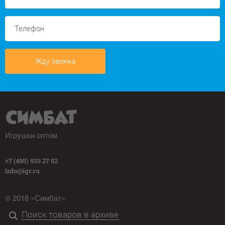
Жду звонка
Игрушки оптом
+7 (495) 933 27 02
info@igr.ru
© 2018 «Симбат»