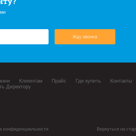
нту?
ами
Жду звонка
ании
Клиентам
Прайс
Где купить
Контакты
ть Директору
а конфиденциальности
Вернуться на стар