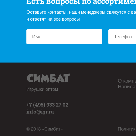
Есть вопросы по ассортиме
Оставьте контакты, наши менеджеры свяжутся с в
и ответят на все вопросы
О комп
Написа
Игрушки оптом
+7 (495) 933 27 02
info@igr.ru
© 2018 «Симбат»
Политик