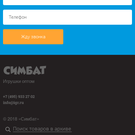
Жду звонка
Игрушки оптом
+7 (495) 933 27 02
info@igr.ru
© 2018 «Симбат»