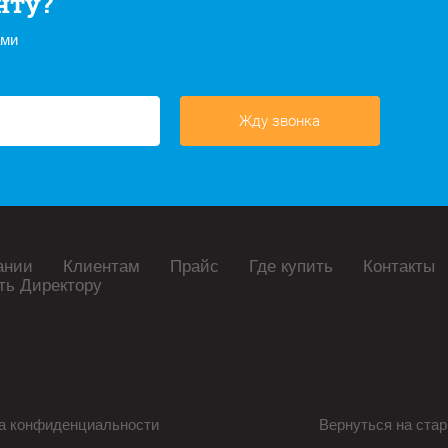
нту?
ами
Жду звонка
ании
Клиентам
Прайс
Где купить
Контакты
ть Директору
а конфиденциальности
Вернуться на стар