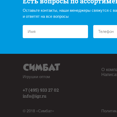
Есть вопросы по ассортиме
Оставьте контакты, наши менеджеры свяжутся с в
и ответят на все вопросы
О комп
Написа
Игрушки оптом
+7 (495) 933 27 02
info@igr.ru
© 2018 «Симбат»
Политик