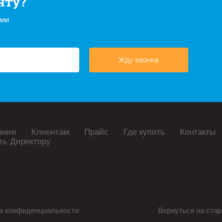
нту?
ами
Жду звонка
ании
Клиентам
Прайс
Где купить
Контакты
ть Директору
а конфиденциальности
Вернуться на стар