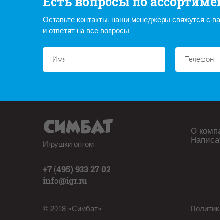
Есть вопросы по ассортиме
Оставьте контакты, наши менеджеры свяжутся с в
и ответят на все вопросы
О комп
Написа
Игрушки оптом
+7 (495) 933 27 02
info@igr.ru
© 2018 «Симбат»
Политик