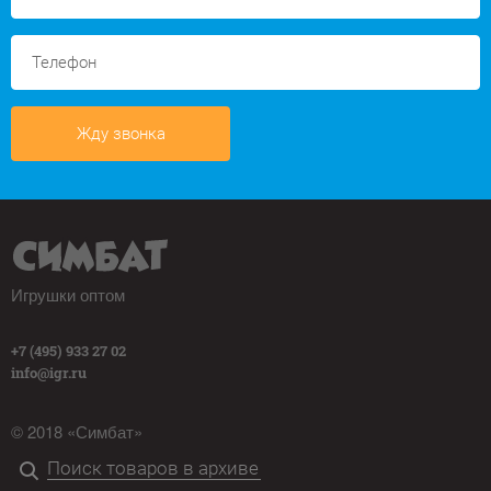
Жду звонка
Игрушки оптом
+7 (495) 933 27 02
info@igr.ru
© 2018 «Симбат»