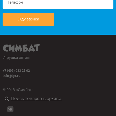
Жду звонка
Игрушки оптом
+7 (495) 933 27 02
info@igr.ru
© 2018 «Симбат»