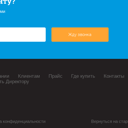
нту?
ами
Жду звонка
ании
Клиентам
Прайс
Где купить
Контакты
ть Директору
а конфиденциальности
Вернуться на стар