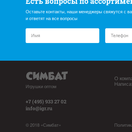
Есть вопросы по ассортиме
Оставьте контакты, наши менеджеры свяжутся с в
и ответят на все вопросы
О комп
Написа
Игрушки оптом
+7 (495) 933 27 02
info@igr.ru
© 2018 «Симбат»
Политик