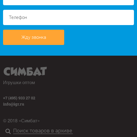
Жду звонка
Игрушки оптом
+7 (495) 933 27 02
info@igr.ru
© 2018 «Симбат»