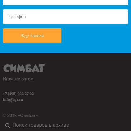
Жду звонка
Игрушки оптом
+7 (495) 933 27 02
info@igr.ru
© 2018 «Симбат»