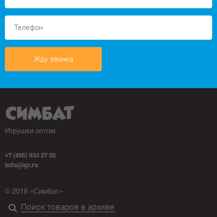
Жду звонка
Игрушки оптом
+7 (495) 933 27 02
info@igr.ru
© 2018 «Симбат»