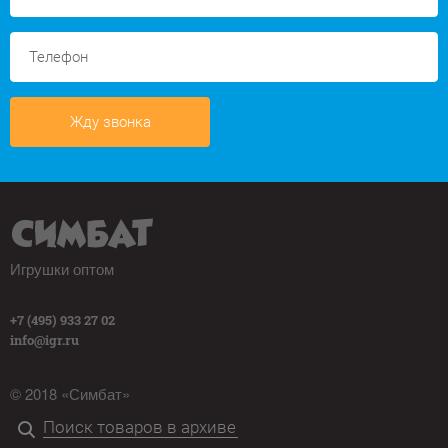
Жду звонка
Игрушки оптом
+7 (495) 933 27 02
info@igr.ru
© 2018 «Симбат»